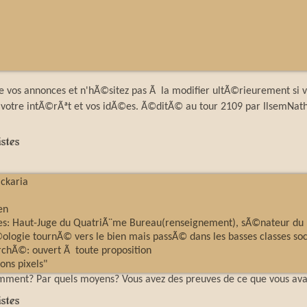
que vos annonces et n'hÃ©sitez pas Ã la modifier ultÃ©rieurement si
er votre intÃ©rÃªt et vos idÃ©es. Ã©ditÃ© au tour 2109 par IlsemNat
stes
ckaria
en
les: Haut-Juge du QuatriÃ¨me Bureau(renseignement), sÃ©nateur du 
logie tournÃ© vers le bien mais passÃ© dans les basses classes soci
rchÃ©: ouvert Ã toute proposition
ons pixels"
ment? Par quels moyens? Vous avez des preuves de ce que vous av
stes