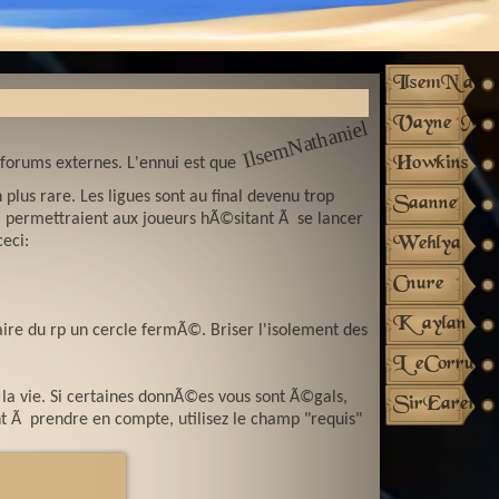
IlsemNathan
Vayne_Mac
el
Ils
e
m
N
at
h
a
ni
Howkins
 forums externes. L'ennui est que
plus rare. Les ligues sont au final devenu trop
Saanne
ui permettraient aux joueurs hÃ©sitant Ã se lancer
ceci:
Wehlya
Cnure
Kaylan
ire du rp un cercle fermÃ©. Briser l'isolement des
LeCorruptu
la vie. Si certaines donnÃ©es vous sont Ã©gals,
SirEarendu
t Ã prendre en compte, utilisez le champ "requis"