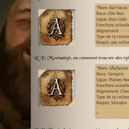
"Nom: Kal'Haras 
Race: Elfe Noir
Ligue: Dun Liath
Fonctions actuell
Alignement: - - - 
Type de rp reche
Requis: pas actio
RE: Meetadept, ou comment trouver des rpi
"Nom: SÃ¢Ã¢nne
Race: Vampire
Ligue: Plaines No
Fonctions actuel
Alignement: Chao
Type de rp reche
Requis: Vampire
"