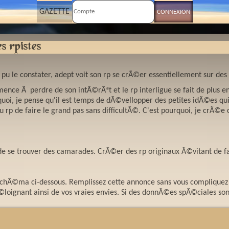
GAZETTE
s rpistes
u le constater, adept voit son rp se crÃ©er essentiellement sur des
nce Ã perdre de son intÃ©rÃªt et le rp interligue se fait de plus en 
rquoi, je pense qu'il est temps de dÃ©vellopper des petites idÃ©es q
 rp de faire le grand pas sans difficultÃ©. C'est pourquoi, je crÃ©e 
de se trouver des camarades. CrÃ©er des rp originaux Ã©vitant de fa
schÃ©ma ci-dessous. Remplissez cette annonce sans vous compliquez 
©loignant ainsi de vos vraies envies. Si des donnÃ©es spÃ©ciales son