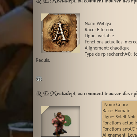
RE: Meetadept, ou comment trouver des rpi
Nom: Wehlya
Race: Elfe noir
Ligue: variable
Fonctions actuelles: merc
Alignement: chaotique
Type de rp recherchÃ©: tou
Requis:
🕬
RE: Meetadept, ou comment trouver des rpi
"Nom: Cnure
Race: Humain
Ligue: Soleil Noir
Fonctions actuell
Fonctions antÃ©r
Alignement: Loya