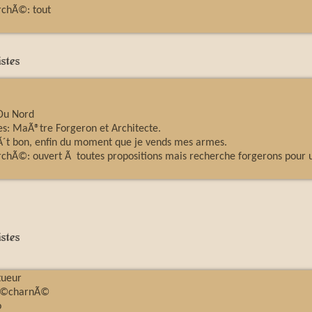
rchÃ©: tout
stes
Du Nord
es: MaÃ®tre Forgeron et Architecte.
Ã´t bon, enfin du moment que je vends mes armes.
rchÃ©: ouvert Ã toutes propositions mais recherche forgerons pour 
stes
tueur
Ã©charnÃ©
o