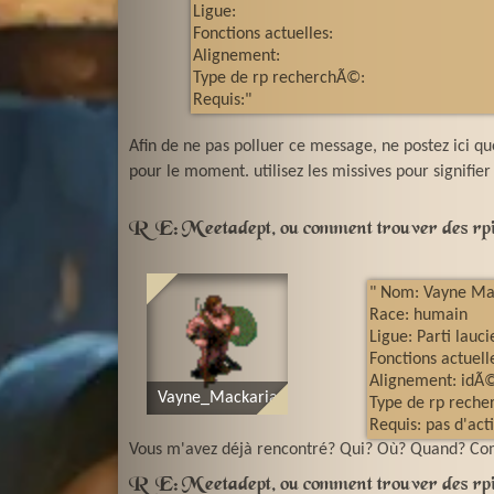
Ligue:
Fonctions actuelles:
Alignement:
Type de rp recherchÃ©:
Requis:"
Afin de ne pas polluer ce message, ne postez ici 
pour le moment. utilisez les missives pour signifi
RE: Meetadept, ou comment trouver des rpi
" Nom: Vayne Ma
Race: humain
Ligue: Parti lauci
Fonctions actuel
Alignement: idÃ©o
Vayne_Mackaria
Type de rp reche
Requis: pas d'acti
Vous m'avez déjà rencontré? Qui? Où? Quand? Com
RE: Meetadept, ou comment trouver des rpi