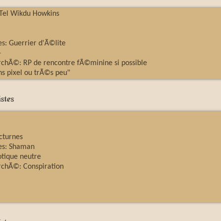
Tel Wikdu Howkins
es: Guerrier d'Ã©lite
-
rchÃ©: RP de rencontre fÃ©minine si possible
ns pixel ou trÃ©s peu"
stes
cturnes
les: Shaman
tique neutre
rchÃ©: Conspiration