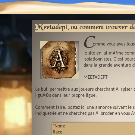
404
Meetadept, ou comment trouver de
C
omme vous avez tous p
le site en lui-mÃªme comme
isolationnistes. C'est pou
dans la grande aventure du
MEETADEPT
Le but: permettre aux joueurs cherchant Ã rpiser 
liguÃ©s dans leur propre ligue.
Comment faire: postez ici une annonce suivant le 
indiquez-le et ne cherchez pas Ã broder en vous Ã
"Nom:
Race: