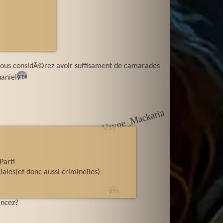
 vous considÃ©rez avoir suffisament de camarades
haniel
🕬
a
V
a
y
n
e
_
M
a
c
k
ari
Parti
ales(et donc aussi criminelles)
🕬
ancez?