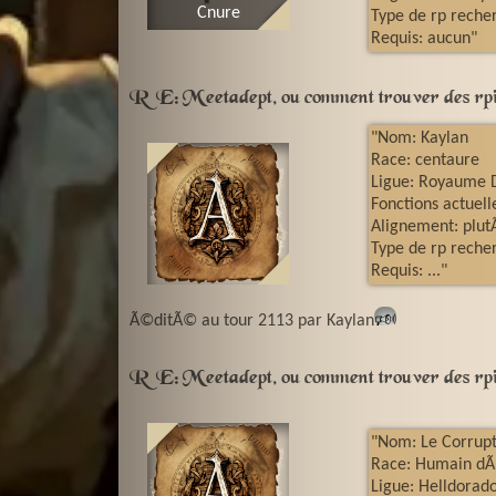
Cnure
Type de rp reche
Requis: aucun"
RE: Meetadept, ou comment trouver des rpi
"Nom: Kaylan
Race: centaure
Ligue: Royaume 
Fonctions actuell
Alignement: plut
Type de rp reche
Requis: ..."
Ã©ditÃ© au tour 2113 par Kaylan
🕬
RE: Meetadept, ou comment trouver des rpi
"Nom: Le Corrup
Race: Humain d
Ligue: Helldorad