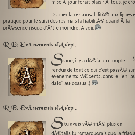
mise Ã jour ferait plaisir Ã tous, je cro
Donner la responsabilitÃ© aux ligues e
pratique pour le suivi des rps mais la fiabilitÃ© quand Ã la
prÃ©sence risque d'Ãªtre moindre. A voir.
🕬
RE: EvÃ¨nements d'Adept.
S
k
aane, il y a dÃ©ja un compte
rendus de tout ce qui c'est passÃ© sur
evenements rÃ©cents, dans le lien "a
date" au-dessus ;)
🕬
RE: EvÃ¨nements d'Adept.
S
i tu avais vÃ©rifiÃ© plus en
dÃ©tails tu remarquerais que la frise 