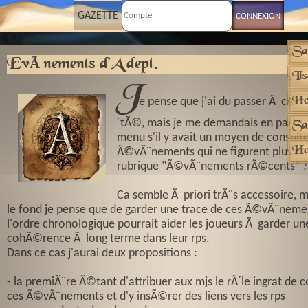
GAZETTE
404
Sa
EvÃ¨nements d'Adept.
Il
J
Ho
e pense que j'ai du passer Ã cÃ
´tÃ©, mais je me demandais en parcou
Sa
menu s'il y avait un moyen de consulte
Ho
Ã©vÃ¨nements qui ne figurent plus da
rubrique "Ã©vÃ¨nements rÃ©cents" ?
Ca semble Ã priori trÃ¨s accessoire, 
le fond je pense que de garder une trace de ces Ã©vÃ¨neme
l'ordre chronologique pourrait aider les joueurs Ã garder un
cohÃ©rence Ã long terme dans leur rps.
Dans ce cas j'aurai deux propositions :
- la premiÃ¨re Ã©tant d'attribuer aux mjs le rÃ´le ingrat de 
ces Ã©vÃ¨nements et d'y insÃ©rer des liens vers les rps