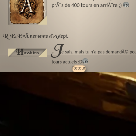
prÃ¨s de 400 tours en arriÃ¨re ;)
🕬
RE: EvÃ¨nements d'Adept.
J
H
e sais, mais tu n'a pas demandÃ© pou
owkins
tours actuels :D
🕬
Retour