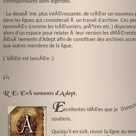
correspondants dans legendes.
- La deuxiÃ¨me, plus intÃ©ressante, de crÃ©er un nouveau 
dans les ligues qui consisterait Ã un travail d'archive. Ces p
nommÃ©s (comme les trÃ©soriers, prÃªtres etc.) disposera
alors d'un espace pour relater Ã leur version les diffÃ©rents
Ã©vÃ¨nements d'Adept afin de constituer des archives acces
aux autres membres de la ligue.
L'idÃ©e est lancÃ©e ;)
🕬
RE: EvÃ¨nements d'Adept.
E
Ils
e
m
N
at
h
a
ni
xcellentes idÃ©es que je
soutiens.
Quoiqu'il en soit, revoir la ligne du te