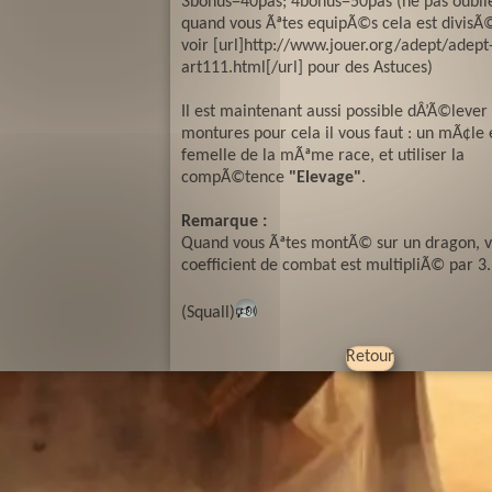
3bonus=40pas; 4bonus=50pas (ne pas oubli
quand vous Ãªtes equipÃ©s cela est divisÃ©
voir [url]http://www.jouer.org/adept/adept-
art111.html[/url] pour des Astuces)
Il est maintenant aussi possible dÂ’Ã©lever
montures pour cela il vous faut : un mÃ¢le 
femelle de la mÃªme race, et utiliser la
compÃ©tence
"Elevage"
.
Remarque :
Quand vous Ãªtes montÃ© sur un dragon, v
coefficient de combat est multipliÃ© par 3.
(Squall)
🕬
Retour