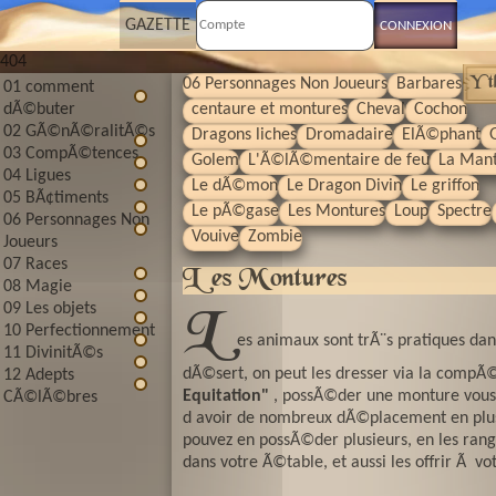
GAZETTE
404
Yt
06 Personnages Non Joueurs
Barbares
01 comment
centaure et montures
Cheval
Cochon
dÃ©buter
02 GÃ©nÃ©ralitÃ©s
Dragons liches
Dromadaire
ElÃ©phant
G
03 CompÃ©tences
Golem
L'Ã©lÃ©mentaire de feu
La Mant
04 Ligues
Le dÃ©mon
Le Dragon Divin
Le griffon
05 BÃ¢timents
Le pÃ©gase
Les Montures
Loup
Spectre
06 Personnages Non
Vouive
Zombie
Joueurs
07 Races
Les Montures
08 Magie
09 Les objets
L
10 Perfectionnement
es animaux sont trÃ¨s pratiques dan
11 DivinitÃ©s
dÃ©sert, on peut les dresser via la comp
12 Adepts
Equitation"
, possÃ©der une monture vou
CÃ©lÃ©bres
d avoir de nombreux dÃ©placement en plus
pouvez en possÃ©der plusieurs, en les ran
dans votre Ã©table, et aussi les offrir Ã vot