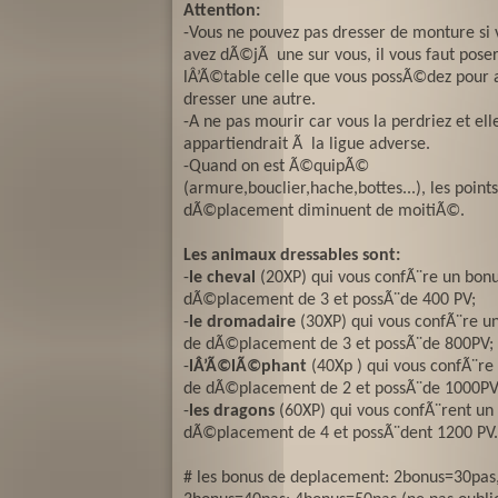
Attention:
-Vous ne pouvez pas dresser de monture si 
avez dÃ©jÃ une sur vous, il vous faut poser
lÂ’Ã©table celle que vous possÃ©dez pour a
dresser une autre.
-A ne pas mourir car vous la perdriez et ell
appartiendrait Ã la ligue adverse.
-Quand on est Ã©quipÃ©
(armure,bouclier,hache,bottes...), les point
dÃ©placement diminuent de moitiÃ©.
Les animaux dressables sont:
-
le cheval
(20XP) qui vous confÃ¨re un bon
dÃ©placement de 3 et possÃ¨de 400 PV;
-
le dromadaire
(30XP) qui vous confÃ¨re u
de dÃ©placement de 3 et possÃ¨de 800PV;
-
lÂ’Ã©lÃ©phant
(40Xp ) qui vous confÃ¨re
de dÃ©placement de 2 et possÃ¨de 1000PV
-
les dragons
(60XP) qui vous confÃ¨rent un
dÃ©placement de 4 et possÃ¨dent 1200 PV.
# les bonus de deplacement: 2bonus=30pas