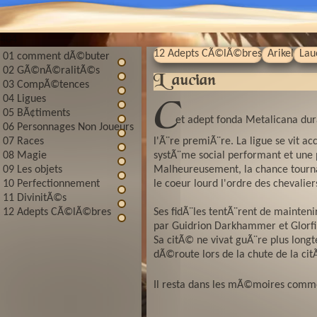
404
12 Adepts CÃ©lÃ©bres
Arikel
Lauc
01 comment dÃ©buter
02 GÃ©nÃ©ralitÃ©s
Laucian
03 CompÃ©tences
04 Ligues
C
05 BÃ¢timents
et adept fonda Metalicana dur
06 Personnages Non Joueurs
l'Ã¨re premiÃ¨re. La ligue se vit 
07 Races
systÃ¨me social performant et une p
08 Magie
Malheureusement, la chance tourna
09 Les objets
le coeur lourd l'ordre des chevalie
10 Perfectionnement
11 DivinitÃ©s
Ses fidÃ¨les tentÃ¨rent de mainten
12 Adepts CÃ©lÃ©bres
par Guidrion Darkhammer et Glorfi
Sa citÃ© ne vivat guÃ¨re plus longt
dÃ©route lors de la chute de la ci
Il resta dans les mÃ©moires comme 