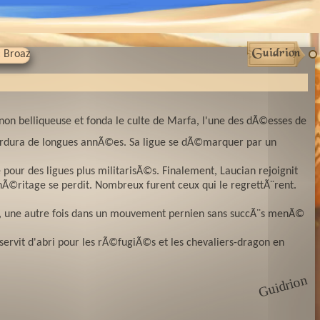
Guidrion
 Broaz
non belliqueuse et fonda le culte de Marfa, l'une des dÃ©esses de
e perdura de longues annÃ©es. Sa ligue se dÃ©marquer par un
ur des ligues plus militarisÃ©s. Finalement, Laucian rejoignit
 hÃ©ritage se perdit. Nombreux furent ceux qui le regrettÃ¨rent.
nt, une autre fois dans un mouvement pernien sans succÃ¨s menÃ©
servit d'abri pour les rÃ©fugiÃ©s et les chevaliers-dragon en
n
G
ui
dri
o