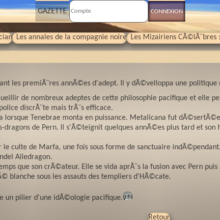
GAZETTE
ian
Les annales de la compagnie noire
Les Mizairiens CÃ©lÃ¨bres :
ant les premiÃ¨res annÃ©es d'adept. Il y dÃ©velloppa une politique 
accueillir de nombreux adeptes de cette philosophie pacifique et ell
olice discrÃ¨te mais trÃ¨s efficace.
 lorsque Tenebrae monta en puissance. Metalicana fut dÃ©sertÃ©e po
rs-dragons de Pern. Il s'Ã©teignit quelques annÃ©es plus tard et son
ir le culte de Marfa, une fois sous forme de sanctuaire indÃ©penda
ndel Ailedragon.
emps que son crÃ©ateur. Elle se vida aprÃ¨s la fusion avec Pern puis 
tÃ© blanche sous les assauts des templiers d'HÃ©cate.
un pilier d'une idÃ©ologie pacifique.
🕬
Retour