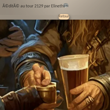
Ã©ditÃ© au tour 2129 par Elineth
🕬
Retour