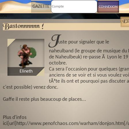
GAZETTE
404
El
Bastonnnnnn !
J
uste pour signaler que le
naheulband (le groupe de musique du
de Naheulbeuk) re-passe Ã Lyon le 19
octobre.
Ca sera l'occasion pour quelques (gra
Elineth
anciens de se voir et si vous voulez voi
tÃªte ils ont et pourquoi pas discuter av
c'est possible) venez donc.
Gaffe il reste plus beaucoup de places...
Plus d'infos
ici[url]http://www.penofchaos.com/warham/donjon.htm[/u