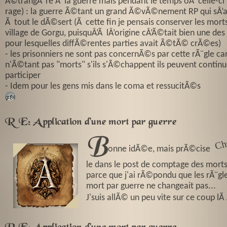
Ã©trangÃ¨re Ã la guerre mais pendant le temps oÃ¹ celle-ci 
rage) : la guerre Ã©tant un grand Ã©vÃ©nement RP qui sÂ’
Ã tout le dÃ©sert (Ã cette fin je pensais conserver les mort
village de Gorgu, puisquÂ’Ã lÂ’origine cÂ’Ã©tait bien une des
pour lesquelles diffÃ©rentes parties avait Ã©tÃ© crÃ©es)
- les prisonniers ne sont pas concernÃ©s par cette rÃ¨gle ca
n'Ã©tant pas "morts" s'ils s'Ã©chappent ils peuvent contin
participer
- Idem pour les gens mis dans le coma et ressucitÃ©s
🕬
RE: Application d'une mort par guerre
B
C
h
er
n
o
b
o
onne idÃ©e, mais prÃ©cise
le dans le post de comptage des morts
parce que j'ai rÃ©pondu que les rÃ¨gl
mort par guerre ne changeait pas...
J'suis allÃ© un peu vite sur ce coup lÃ 