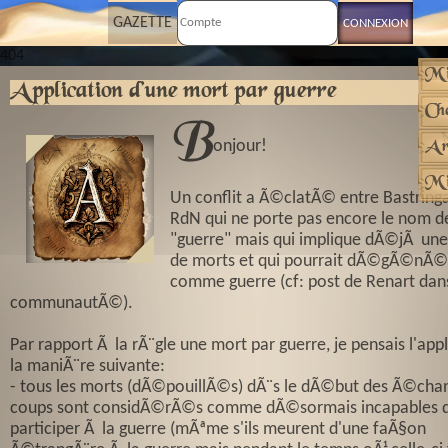
GAZETTE
404
Mi
Application d'une mort par guerre
Ch
B
M
onjour!
Ar
Mi
Un conflit a Ã©clatÃ© entre Bastring
RdN qui ne porte pas encore le nom d
"guerre" mais qui implique dÃ©jÃ une
de morts et qui pourrait dÃ©gÃ©nÃ©
comme guerre (cf: post de Renart dan
communautÃ©).
Par rapport Ã la rÃ¨gle une mort par guerre, je pensais l'app
la maniÃ¨re suivante:
- tous les morts (dÃ©pouillÃ©s) dÃ¨s le dÃ©but des Ã©cha
coups sont considÃ©rÃ©s comme dÃ©sormais incapables 
participer Ã la guerre (mÃªme s'ils meurent d'une faÃ§on