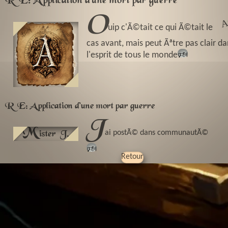
RE: Application d'une mort par guerre
o
A
hi
c
uip c'Ã©tait ce qui Ã©tait le
cas avant, mais peut Ãªtre pas clair da
l'esprit de tous le monde
🕬
RE: Application d'une mort par guerre
J
M
ai postÃ© dans communautÃ©
ister_J.
🕬
Retour