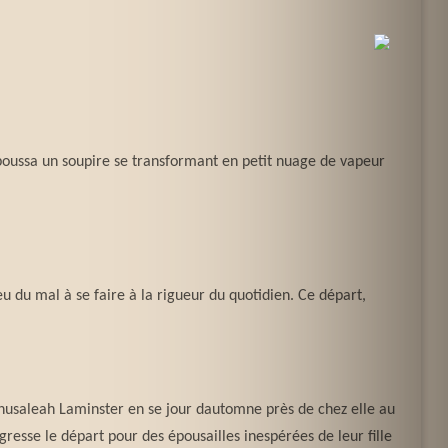
le poussa un soupire se transformant en petit nuage de vapeur
u du mal à se faire à la rigueur du quotidien. Ce départ,
thusaleah Laminster en se jour dautomne près de chez elle au
légresse le départ pour des épousailles inespérées de leur fille