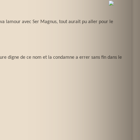
va lamour avec Ser Magnus, tout aurait pu aller pour le
lture digne de ce nom et la condamne a errer sans fin dans le