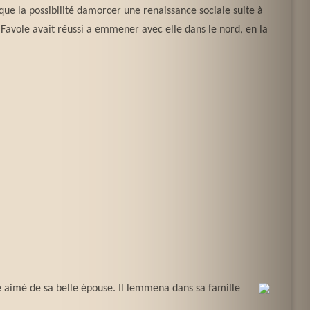
ue la possibilité damorcer une renaissance sociale suite à
. Favole avait réussi a emmener avec elle dans le nord, en la
re aimé de sa belle épouse. Il lemmena dans sa famille