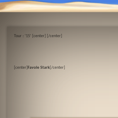
Tour : '15' [center]
[/center]
[center]
Favole Stark
[/center]