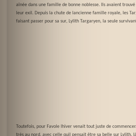
aînée dans une famille de bonne noblesse. Ils avaient trouvé
leur exil. Depuis la chute de lancienne famille royale, les 
faisant passer pour sa sur, Lylith Targaryen, la seule surviva
Toutefois, pour Favole lhiver venait tout juste de commencer.
très au nord, avec celle quil pensait être sa belle sur Lylith,