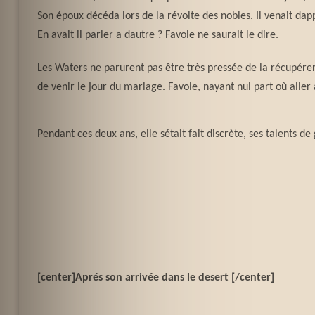
Son époux décéda lors de la révolte des nobles. Il venait dapp
En avait il parler a dautre ? Favole ne saurait le dire.
Les Waters ne parurent pas être très pressée de la récupérer 
de venir le jour du mariage. Favole, nayant nul part où aller 
Pendant ces deux ans, elle sétait fait discrète, ses talents 
[center]Aprés son arrivée dans le desert [/center]