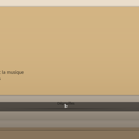
et la musique
s
Dépouilles
1
2