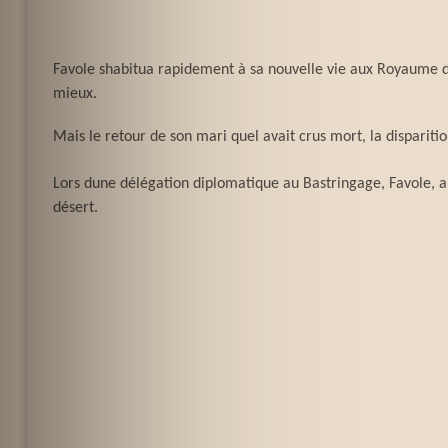
Favole shabitua rapidement à sa nouvelle vie aux Royaume du 
mieux.
Mais le retour de son mari quel avait crus mort, la disparition
Lors dune délégation diplomatique au Bastringage, Favole, a
désert.