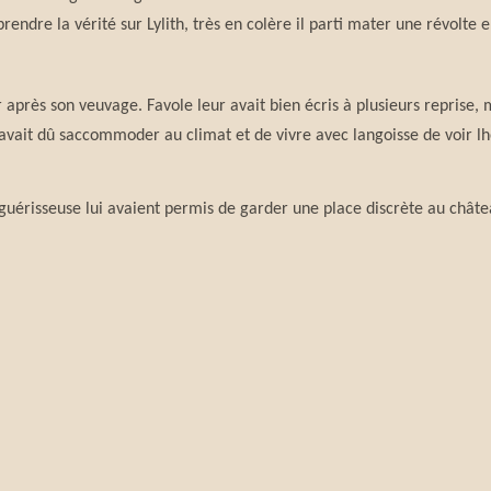
rendre la vérité sur Lylith, très en colère il parti mater une révolte 
après son veuvage. Favole leur avait bien écris à plusieurs reprise, m
avait dû saccommoder au climat et de vivre avec langoisse de voir lhos
de guérisseuse lui avaient permis de garder une place discrète au châte