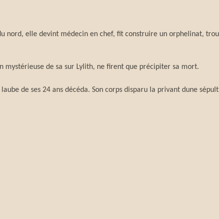
nord, elle devint médecin en chef, fit construire un orphelinat, trou
 mystérieuse de sa sur Lylith, ne firent que précipiter sa mort.
 laube de ses 24 ans décéda. Son corps disparu la privant dune sépu