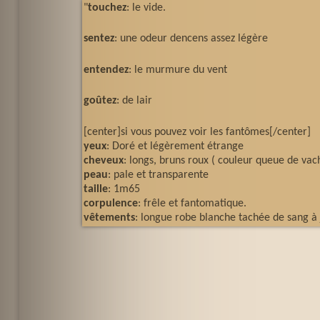
"
touchez
: le vide.
sentez
: une odeur dencens assez légère
entendez
: le murmure du vent
goûtez
: de lair
[center]si vous pouvez voir les fantômes[/center]
yeux
: Doré et légèrement étrange
cheveux
: longs, bruns roux ( couleur queue de vac
peau
: pale et transparente
taille
: 1m65
corpulence
: frêle et fantomatique.
vêtements
: longue robe blanche tachée de sang à 