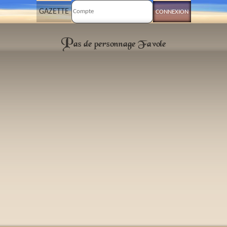
GAZETTE
P
as de personnage
Favole