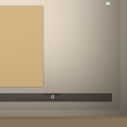
Pixelicides
0