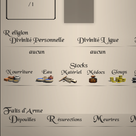
/ 1
Religion
Divinité Personnelle
Divinité Ligue
aucun
aucun
Stocks
Nourriture
Eau
Gloups
Matériel
Médocs
F
aits d'Arme
D
R
M
épouilles
ésurections
eurtres