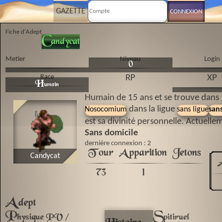
GAZETTE
Fiche d'Adept
C
andycat
Metier
Niveau
Login
0
Race
RP
XP
H
umain
Humain de 15 ans et se trouve dans
dans la ligue
Nosocomium
sans ligue
sans
est sa divinité personnelle. Actuelle
Sans domicile
derniére connexion : 2
Tour
Apparition
Jetons
Candycat
73
1
A
dept
P
S
hysique PV /
pitiruel