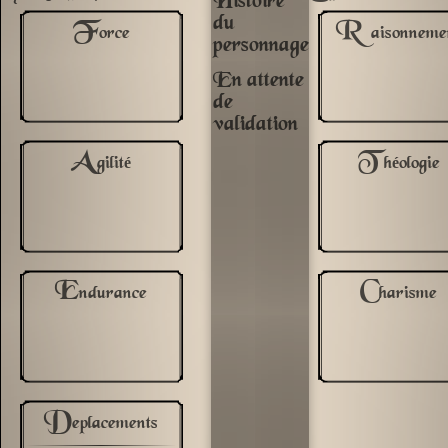
Histoire
du
F
R
orce
aisonneme
personnage
En attente
de
validation
A
T
gilité
héologie
E
C
ndurance
harisme
D
eplacements