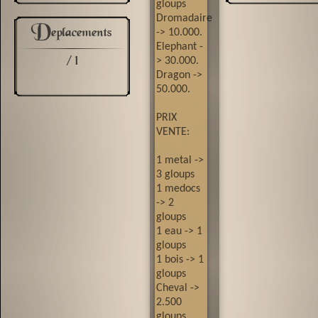
gloups
Dromadaire
D
-> 10.000.
eplacements
Elephant -
/ 1
> 30.000.
Dragon ->
50.000.
PRIX
VENTE:
1 metal ->
3 gloups
1 medocs
-> 2
gloups
1 eau -> 1
gloups
1 bois -> 1
gloups
Cheval ->
2.500
gloups