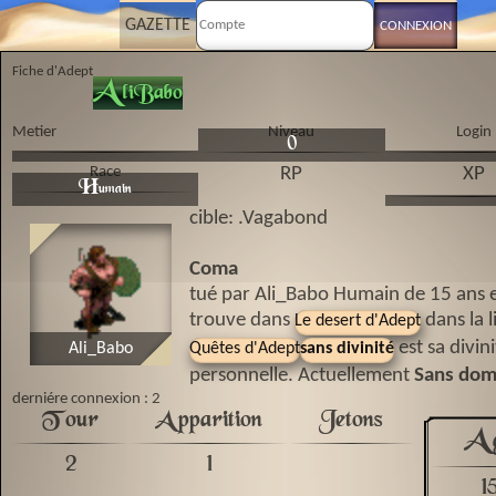
GAZETTE
Fiche d'Adept
A
liBabo
Metier
Niveau
Login
0
Race
RP
XP
H
umain
cible: .Vagabond
Coma
tué par Ali_Babo Humain de 15 ans e
trouve dans
dans la l
Le desert d'Adept
est sa divin
Ali_Babo
Quêtes d'Adept
sans divinité
personnelle. Actuellement
Sans dom
derniére connexion : 2
Tour
Apparition
Jetons
A
2
1
1