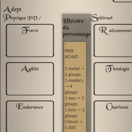
A
dept
P
S
hysique PV /
pitiruel
Histoire
du
F
R
orce
aisonneme
personnage
"
PRIX
ACHAT:
A
T
1 metal ->
gilité
héologie
6 gloups
1 medocs
-> 4
gloups
1 eau -> 2
gloups
E
C
ndurance
harisme
1 bois -> 2
gloups
Cheval ->
5.000