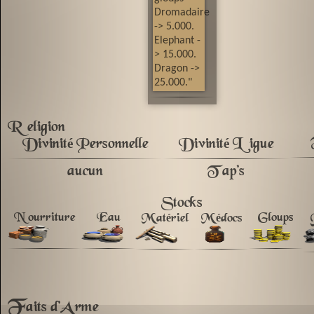
Dromadaire
-> 5.000.
Elephant -
> 15.000.
Dragon ->
25.000."
Religion
Divinité Personnelle
Divinité Ligue
aucun
Tap's
Stocks
Nourriture
Eau
Gloups
Matériel
Médocs
F
aits d'Arme