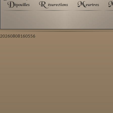
D
R
M
épouilles
ésurections
eurtres
20260808160556